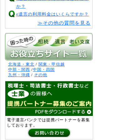
か？
e遺言の利用料金はいくらですか？
≫その他の質問を見る
北海道・東北
/
関東・甲信越
中部・関西
/
中国・四国
九州・沖縄
/
その他
電子遺言バンクでは提携パートナーを募集
しております。