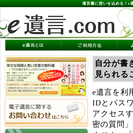
遺言書に想いを込める！e
自分が書
見られる
e遺言を利
IDとパス
アクセス
密の質問