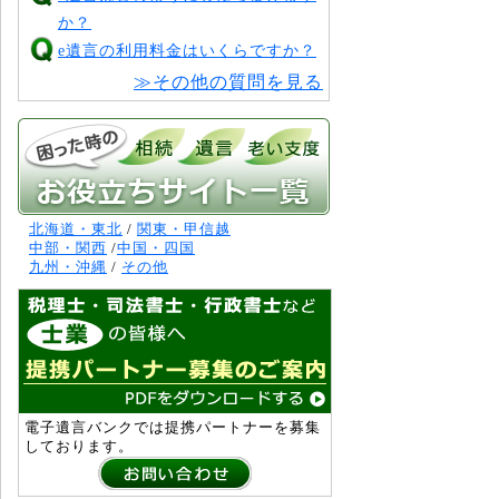
か？
e遺言の利用料金はいくらですか？
≫その他の質問を見る
北海道・東北
/
関東・甲信越
中部・関西
/
中国・四国
九州・沖縄
/
その他
電子遺言バンクでは提携パートナーを募集
しております。