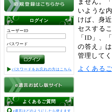
ません。
いような
けば、身
ログイン
セスする
ユーザーID
「ID」、
パスワード
の答え」
管理して
よくある
パスワードをお忘れの方はこちら
よくあるご質問
e遺言はどのようにしたら使えます